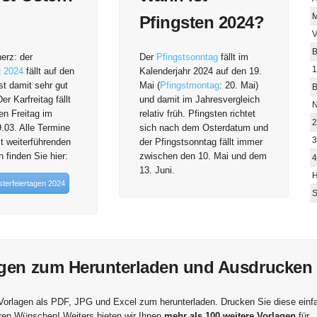
M
Pfingsten 2024?
V
B
herz: der
Der
Pfingstsonntag
fällt im
1
 2024
fällt auf den
Kalenderjahr 2024 auf den 19.
ist damit sehr gut
Mai (
Pfingstmontag
: 20. Mai)
B
r Karfreitag fällt
und damit im Jahresvergleich
N
en Freitag im
relativ früh. Pfingsten richtet
2
.03. Alle Termine
sich nach dem Osterdatum und
3
t weiterführenden
der Pfingstsonntag fällt immer
 finden Sie hier:
zwischen den 10. Mai und dem
4
13. Juni.
H
terfeiertagen 2024
S
agen zum Herunterladen und Ausdrucken
 Vorlagen als PDF, JPG und Excel zum herunterladen. Drucken Sie diese einf
hren Wünschen! Weiters bieten wir Ihnen
mehr als 100 weitere Vorlagen
für