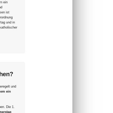
n ein
nd
en ist
erordnung
tag und in
katholischer
chen?
eregelt und
dem ein
en. Die 1.
nerstag