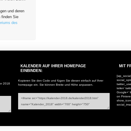
agen und deren
 finden Sie
eriums des
KALENDER AUF IHRER HOMEPAGE
MIT F
EINBINDEN:
[wp_socia
social_opt
Kopieren Sie den Code und fügen Sie diesen einfach auf Ihrer
er 2018
twitter_u
homepage ein. Sie können Breite und Höhe anpassen.
teilen' tw
Google+' l
on Pintere
show_icons
social_ima