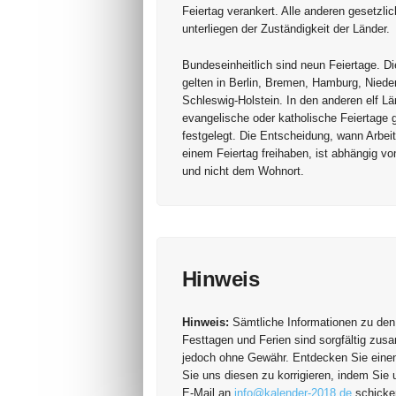
Feiertag verankert. Alle anderen gesetzli
unterliegen der Zuständigkeit der Länder.
Bundeseinheitlich sind neun Feiertage. Di
gelten in Berlin, Bremen, Hamburg, Nied
Schleswig-Holstein. In den anderen elf L
evangelische oder katholische Feiertage 
festgelegt. Die Entscheidung, wann Arbei
einem Feiertag freihaben, ist abhängig vo
und nicht dem Wohnort.
Hinweis
Hinweis:
Sämtliche Informationen zu den
Festtagen und Ferien sind sorgfältig zus
jedoch ohne Gewähr. Entdecken Sie einen 
Sie uns diesen zu korrigieren, indem Sie 
E-Mail an
info@kalender-2018.de
schicken