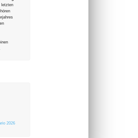
 letzten
ehören
rjahres
ten
einen
.
rio 2026