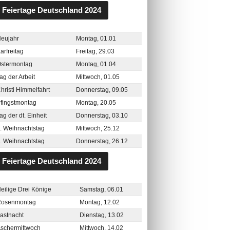
Feiertage Deutschland 2024
eujahr
Montag, 01.01
arfreitag
Freitag, 29.03
stermontag
Montag, 01.04
ag der Arbeit
Mittwoch, 01.05
hristi Himmelfahrt
Donnerstag, 09.05
fingstmontag
Montag, 20.05
ag der dt. Einheit
Donnerstag, 03.10
. Weihnachtstag
Mittwoch, 25.12
. Weihnachtstag
Donnerstag, 26.12
Feiertage Deutschland 2024
eilige Drei Könige
Samstag, 06.01
Rosenmontag
Montag, 12.02
astnacht
Dienstag, 13.02
schermittwoch
Mittwoch, 14.02