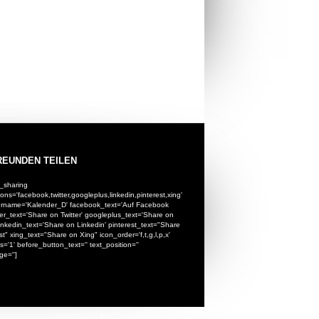
REUNDEN TEILEN
l_sharing
ions='facebook,twitter,googleplus,linkedin,pinterest,xing'
sername='Kalender_D' facebook_text='Auf Facebook
itter_text='Share on Twitter' googleplus_text='Share on
inkedin_text='Share on Linkedin' pinterest_text="Share
st" xing_text="Share on Xing" icon_order='f,t,g,l,p,x'
='1' before_button_text='' text_position=''
ge='']