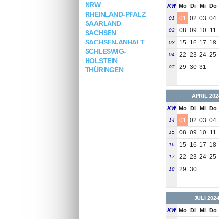
NRW
KW
Mo
Di
Mi
Do
RHEINLAND-PFALZ
01
02
03
04
01
SAARLAND
08
09
10
11
02
SACHSEN
SACHSEN-ANHALT
15
16
17
18
03
SCHLESWIG-
22
23
24
25
04
HOLSTEIN
29
30
31
05
THÜRINGEN
APRIL 202
KW
Mo
Di
Mi
Do
01
02
03
04
14
08
09
10
11
15
15
16
17
18
16
22
23
24
25
17
29
30
18
JULI 2024
KW
Mo
Di
Mi
Do