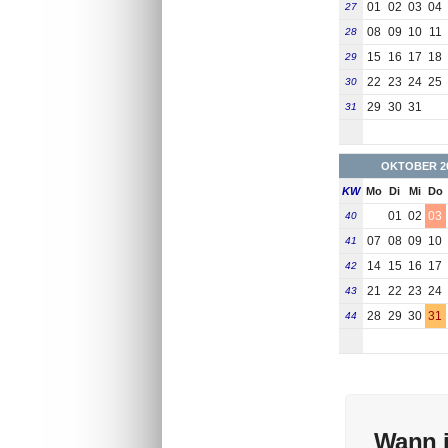
01
02
03
04
27
08
09
10
11
28
15
16
17
18
29
22
23
24
25
30
29
30
31
31
OKTOBER 2
KW
Mo
Di
Mi
Do
01
02
03
40
07
08
09
10
41
14
15
16
17
42
21
22
23
24
43
28
29
30
31
44
Wann i