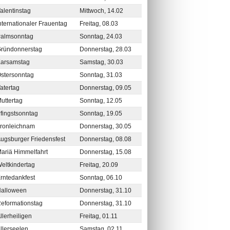
alentinstag
Mittwoch, 14.02
nternationaler Frauentag
Freitag, 08.03
almsonntag
Sonntag, 24.03
ründonnerstag
Donnerstag, 28.03
arsamstag
Samstag, 30.03
stersonntag
Sonntag, 31.03
atertag
Donnerstag, 09.05
uttertag
Sonntag, 12.05
fingstsonntag
Sonntag, 19.05
ronleichnam
Donnerstag, 30.05
ugsburger Friedensfest
Donnerstag, 08.08
ariä Himmelfahrt
Donnerstag, 15.08
eltkindertag
Freitag, 20.09
rntedankfest
Sonntag, 06.10
alloween
Donnerstag, 31.10
eformationstag
Donnerstag, 31.10
llerheiligen
Freitag, 01.11
llerseelen
Samstag, 02.11