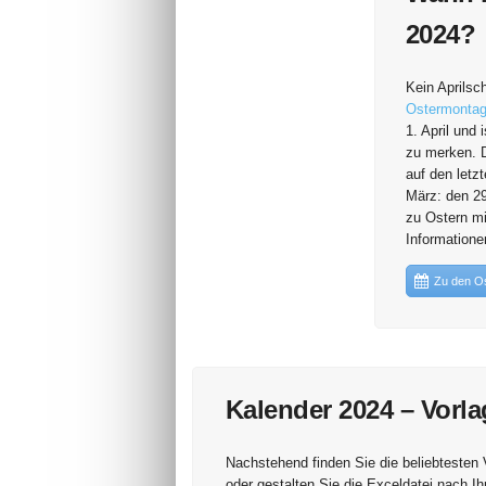
2024?
Kein Aprilsc
Ostermontag
1. April und 
zu merken. De
auf den letzt
März: den 29
zu Ostern mi
Informationen
Zu den Os
Kalender 2024 – Vorl
Nachstehend finden Sie die beliebtesten
oder gestalten Sie die Exceldatei nach I