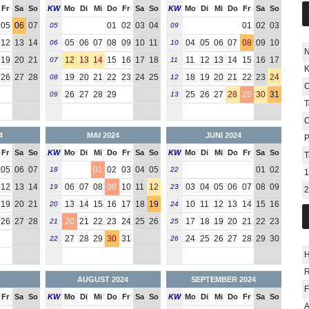
Fr
Sa
So
KW
Mo
Di
Mi
Do
Fr
Sa
So
KW
Mo
Di
Mi
Do
Fr
Sa
So
05
06
07
01
02
03
04
01
02
03
05
09
12
13
14
05
06
07
08
09
10
11
04
05
06
07
08
09
10
06
10
N
19
20
21
12
13
14
15
16
17
18
11
12
13
14
15
16
17
07
11
K
26
27
28
19
20
21
22
23
24
25
18
19
20
21
22
23
24
08
12
O
26
27
28
29
25
26
27
28
29
30
31
09
13
T
C
4
MAI 2024
JUNI 2024
P
Fr
Sa
So
KW
Mo
Di
Mi
Do
Fr
Sa
So
KW
Mo
Di
Mi
Do
Fr
Sa
So
T
05
06
07
01
02
03
04
05
01
02
18
22
1
12
13
14
06
07
08
09
10
11
12
03
04
05
06
07
08
09
19
23
2
19
20
21
13
14
15
16
17
18
19
10
11
12
13
14
15
16
20
24
26
27
28
20
21
22
23
24
25
26
17
18
19
20
21
22
23
21
25
27
28
29
30
31
24
25
26
27
28
29
30
22
26
H
AUGUST 2024
SEPTEMBER 2024
F
Fr
Sa
So
KW
Mo
Di
Mi
Do
Fr
Sa
So
KW
Mo
Di
Mi
Do
Fr
Sa
So
A