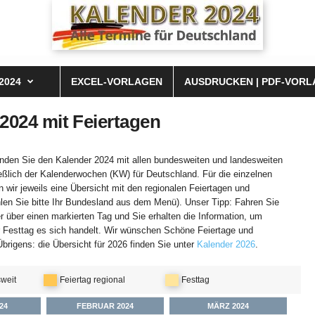
2024
EXCEL-VORLAGEN
AUSDRUCKEN | PDF-VORL
2024 mit Feiertagen
finden Sie den Kalender 2024 mit allen bundesweiten und landesweiten
eßlich der Kalenderwochen (KW) für Deutschland. Für die einzelnen
 wir jeweils eine Übersicht mit den regionalen Feiertagen und
hlen Sie bitte Ihr Bundesland aus dem Menü). Unser Tipp: Fahren Sie
 über einen markierten Tag und Sie erhalten die Information, um
r Festtag es sich handelt. Wir wünschen Schöne Feiertage und
brigens: die Übersicht für 2026 finden Sie unter
Kalender 2026
.
weit
Feiertag regional
Festtag
24
FEBRUAR 2024
MÄRZ 2024