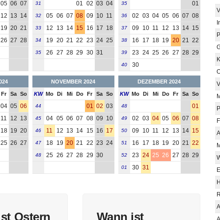
05
06
07
01
02
03
04
01
31
35
V
12
13
14
05
06
07
08
09
10
11
02
03
04
05
06
07
08
32
36
I
19
20
21
12
13
14
15
16
17
18
09
10
11
12
13
14
15
33
37
P
26
27
28
19
20
21
22
23
24
25
16
17
18
19
20
21
22
34
38
G
26
27
28
29
30
31
23
24
25
26
27
28
29
35
39
K
30
40
O
024
NOVEMBER 2024
DEZEMBER 2024
V
Fr
Sa
So
KW
Mo
Di
Mi
Do
Fr
Sa
So
KW
Mo
Di
Mi
Do
Fr
Sa
So
M
04
05
06
01
02
03
01
44
48
P
11
12
13
04
05
06
07
08
09
10
02
03
04
05
06
07
08
45
49
F
18
19
20
11
12
13
14
15
16
17
09
10
11
12
13
14
15
46
50
A
25
26
27
18
19
20
21
22
23
24
16
17
18
19
20
21
22
47
51
M
25
26
27
28
29
30
23
24
25
26
27
28
29
48
52
W
30
31
01
E
H
R
A
st Ostern
Wann ist
A