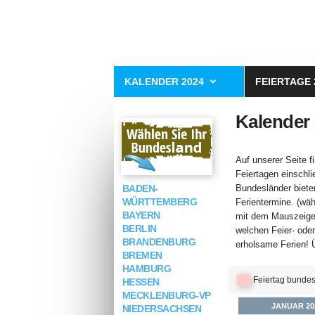
KALENDER 2024
FEIERTAGE 
Kalender 
Auf unserer Seite 
Feiertagen einschli
BADEN-
Bundesländer bieten
WÜRTTEMBERG
Ferientermine. (wä
BAYERN
mit dem Mauszeiger
BERLIN
welchen Feier- ode
BRANDENBURG
erholsame Ferien! Ü
BREMEN
HAMBURG
Feiertag bundes
HESSEN
MECKLENBURG-VP
JANUAR 20
NIEDERSACHSEN