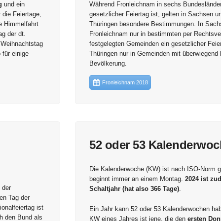
g
und ein
Während Fronleichnam in sechs Bundesländer
 die Feiertage,
gesetzlicher Feiertag ist, gelten in Sachsen u
ie Himmelfahrt
Thüringen besondere Bestimmungen. In Sachs
g der dt.
Fronleichnam nur in bestimmten per Rechtsv
. Weihnachtstag
festgelegten Gemeinden ein gesetzlicher Feier
für einige
Thüringen nur in Gemeinden mit überwiegend 
Bevölkerung.
Fronleichnam 2018
52 oder 53 Kalenderwo
Die Kalenderwoche (KW) ist nach ISO-Norm g
beginnt immer an einem Montag.
2024 ist zu
 der
Schaltjahr (hat also 366 Tage)
.
den Tag der
onalfeiertag ist
Ein Jahr kann 52 oder 53 Kalenderwochen hab
h den Bund als
KW eines Jahres ist jene, die den
ersten Don