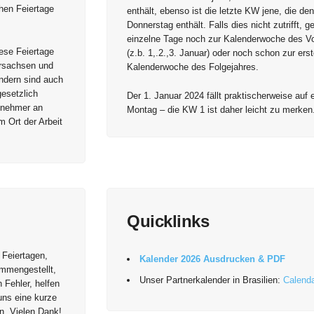
chen Feiertage
enthält, ebenso ist die letzte KW jene, die den
Donnerstag enthält. Falls dies nicht zutrifft, g
einzelne Tage noch zur Kalenderwoche des Vo
ese Feiertage
(z.b. 1,.2.,3. Januar) oder noch schon zur ers
ersachsen und
Kalenderwoche des Folgejahres.
ändern sind auch
gesetzlich
Der 1. Januar 2024 fällt praktischerweise auf 
tnehmer an
Montag – die KW 1 ist daher leicht zu merken
m Ort der Arbeit
Quicklinks
 Feiertagen,
Kalender 2026 Ausdrucken & PDF
ammengestellt,
Unser Partnerkalender in Brasilien:
Calenda
Fehler, helfen
uns eine kurze
. Vielen Dank!