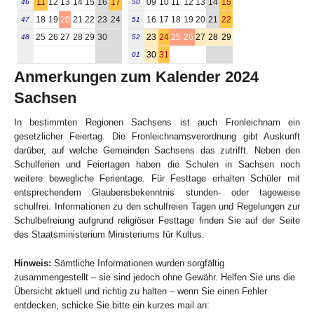
11
12
13
14
15
16
17
09
10
11
12
13
14
15
46
50
18
19
20
21
22
23
24
16
17
18
19
20
21
22
47
51
25
26
27
28
29
30
23
24
25
26
27
28
29
48
52
30
31
01
Anmerkungen zum Kalender 2024
Sachsen
In bestimmten Regionen Sachsens ist auch Fronleichnam ein
gesetzlicher Feiertag. Die Fronleichnamsverordnung gibt Auskunft
darüber, auf welche Gemeinden Sachsens das zutrifft. Neben den
Schulferien und Feiertagen haben die Schulen in Sachsen noch
weitere bewegliche Ferientage. Für Festtage erhalten Schüler mit
entsprechendem Glaubensbekenntnis stunden- oder tageweise
schulfrei. Informationen zu den schulfreien Tagen und Regelungen zur
Schulbefreiung aufgrund religiöser Festtage finden Sie auf der Seite
des Staatsministerium Ministeriums für Kultus.
Hinweis:
Sämtliche Informationen wurden sorgfältig
zusammengestellt – sie sind jedoch ohne Gewähr. Helfen Sie uns die
Übersicht aktuell und richtig zu halten – wenn Sie einen Fehler
entdecken, schicke Sie bitte ein kurzes mail an: