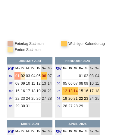
Feiertag Sachsen
Wichtiger Kalendertag
Ferien Sachsen
JANUAR 2024
FEBRUAR 2024
KW
Mo
Di
Mi
Do
Fr
Sa
So
KW
Mo
Di
Mi
Do
Fr
Sa
So
01
02
03
04
05
06
07
01
02
03
04
01
05
08
09
10
11
12
13
14
05
06
07
08
09
10
11
02
06
15
16
17
18
19
20
21
12
13
14
15
16
17
18
03
07
22
23
24
25
26
27
28
19
20
21
22
23
24
25
04
08
29
30
31
26
27
28
29
05
09
MÄRZ 2024
APRIL 2024
KW
Mo
Di
Mi
Do
Fr
Sa
So
KW
Mo
Di
Mi
Do
Fr
Sa
So