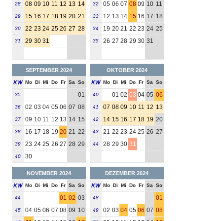
08
09
10
11
12
13
14
05
06
07
08
09
10
11
28
32
15
16
17
18
19
20
21
12
13
14
15
16
17
18
29
33
22
23
24
25
26
27
28
19
20
21
22
23
24
25
30
34
29
30
31
26
27
28
29
30
31
31
35
SEPTEMBER 2024
OKTOBER 2024
KW
Mo
Di
Mi
Do
Fr
Sa
So
KW
Mo
Di
Mi
Do
Fr
Sa
So
01
01
02
03
04
05
06
35
40
02
03
04
05
06
07
08
07
08
09
10
11
12
13
36
41
09
10
11
12
13
14
15
14
15
16
17
18
19
20
37
42
16
17
18
19
20
21
22
21
22
23
24
25
26
27
38
43
23
24
25
26
27
28
29
28
29
30
31
39
44
30
40
NOVEMBER 2024
DEZEMBER 2024
KW
Mo
Di
Mi
Do
Fr
Sa
So
KW
Mo
Di
Mi
Do
Fr
Sa
So
01
02
03
01
44
48
04
05
06
07
08
09
10
02
03
04
05
06
07
08
45
49