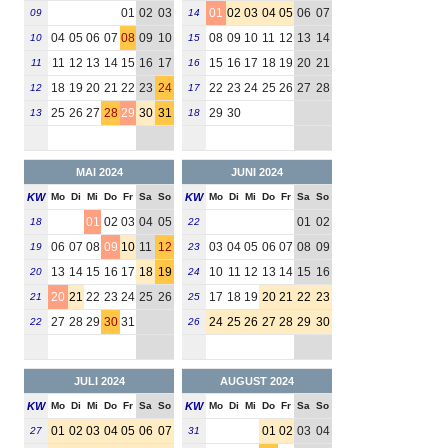
01
02
03
01
02
03
04
05
06
07
09
14
04
05
06
07
08
09
10
08
09
10
11
12
13
14
10
15
11
12
13
14
15
16
17
15
16
17
18
19
20
21
11
16
18
19
20
21
22
23
24
22
23
24
25
26
27
28
12
17
25
26
27
28
29
30
31
29
30
13
18
MAI 2024
JUNI 2024
KW
Mo
Di
Mi
Do
Fr
Sa
So
KW
Mo
Di
Mi
Do
Fr
Sa
So
01
02
03
04
05
01
02
18
22
06
07
08
09
10
11
12
03
04
05
06
07
08
09
19
23
13
14
15
16
17
18
19
10
11
12
13
14
15
16
20
24
20
21
22
23
24
25
26
17
18
19
20
21
22
23
21
25
27
28
29
30
31
24
25
26
27
28
29
30
22
26
JULI 2024
AUGUST 2024
KW
Mo
Di
Mi
Do
Fr
Sa
So
KW
Mo
Di
Mi
Do
Fr
Sa
So
01
02
03
04
05
06
07
01
02
03
04
27
31